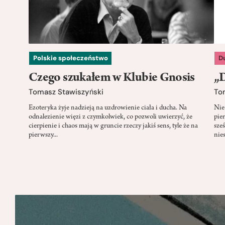
Polskie społeczeństwo
D
Czego szukałem w Klubie Gnosis
„D
Tomasz Stawiszyński
To
Ezoteryka żyje nadzieją na uzdrowienie ciała i ducha. Na
Nie
odnalezienie więzi z czymkolwiek, co pozwoli uwierzyć, że
pie
cierpienie i chaos mają w gruncie rzeczy jakiś sens, tyle że na
sze
pierwszy...
nie