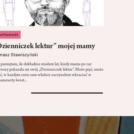
uchowość
zienniczek lektur” mojej mamy
masz Stawiszyński
 pamiętam, ile dokładnie miałem lat, kiedy mama po raz
rwszy pokazała mi swój „Dzienniczek lektur”. Może pięć, może
ść, w każdym razie sam właśnie zaczynałem wkraczać w
samowity świat...
>