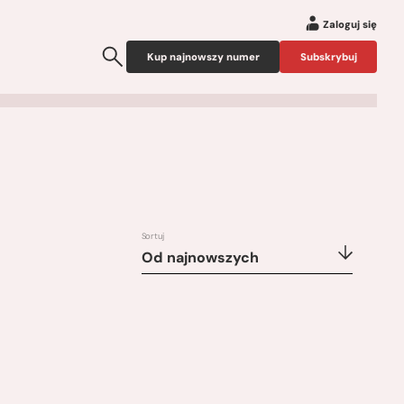
Zaloguj się
Kup najnowszy numer
Subskrybuj
Sortuj
Od najnowszych