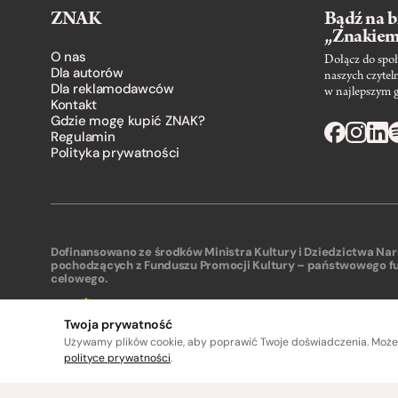
ZNAK
Bądź na b
„Znakie
O nas
Dołącz do społ
Dla autorów
naszych czytel
Dla reklamodawców
w najlepszym 
Kontakt
Gdzie mogę kupić ZNAK?
Regulamin
Polityka prywatności
Dofinansowano ze środków Ministra Kultury i Dziedzictwa N
pochodzących z Funduszu Promocji Kultury – państwowego f
celowego.
Twoja prywatność
Używamy plików cookie, aby poprawić Twoje doświadczenia. Może
polityce prywatności
.