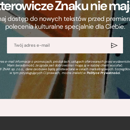
terowicze Znaku nie m
ymaj dostęp do nowych tekstów przed premierą, 
polecenia kulturalne specjalnie dla Ciebie.
s e-mail informacje o promocjach, produktach, usługach oferowanych przez wydawnictwo
Mam świadomość, że zgoda jest dobrowolna i mogę ją w każdej chwili wycofać.
 ZNAK sp. z o.o., dane osobowe będą przetwarzane w celach marketingowych. Szczegół
w tym przysługujących Ci prawach, można znaleźć w
Polityce Prywatności
.