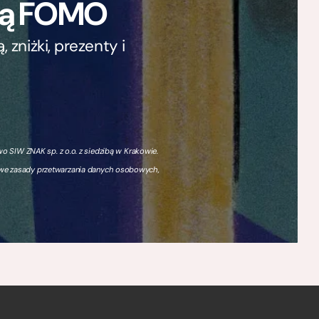
ają FOMO
zniżki, prezenty i
 SIW ZNAK sp. z o.o. z siedzibą w Krakowie.
owe zasady przetwarzania danych osobowych,