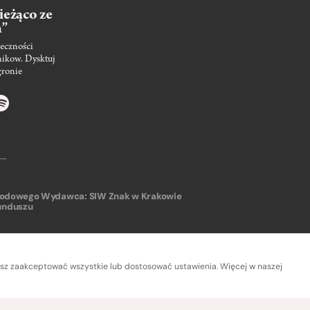
ieżąco ze
m”
eczności
nikow. Dysktuj
gronie
arodowego
Wydawca: SIW Znak w Krakowie
unduszu
sz zaakceptować wszystkie lub dostosować ustawienia. Więcej w naszej