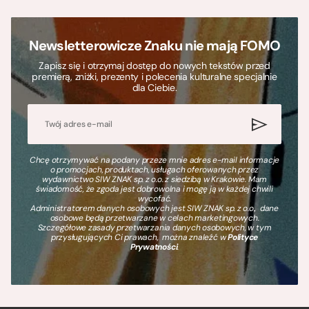
Newsletterowicze Znaku nie mają FOMO
Zapisz się i otrzymaj dostęp do nowych tekstów przed
premierą, zniżki, prezenty i polecenia kulturalne specjalnie
dla Ciebie.
Chcę otrzymywać na podany przeze mnie adres e-mail informacje
o promocjach, produktach, usługach oferowanych przez
wydawnictwo SIW ZNAK sp. z o.o. z siedzibą w Krakowie. Mam
świadomość, że zgoda jest dobrowolna i mogę ją w każdej chwili
wycofać.
Administratorem danych osobowych jest SIW ZNAK sp. z o.o., dane
osobowe będą przetwarzane w celach marketingowych.
Szczegółowe zasady przetwarzania danych osobowych, w tym
przysługujących Ci prawach, można znaleźć w
Polityce
Prywatności
.