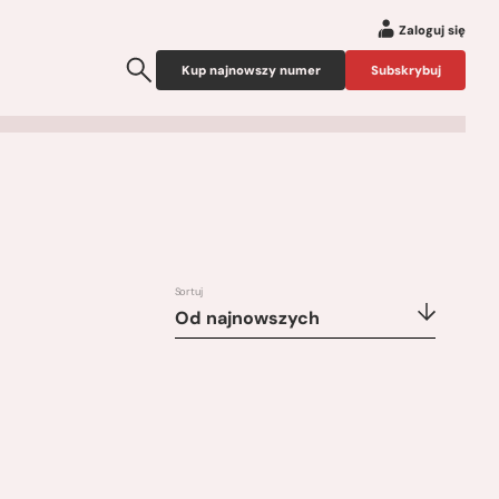
Zaloguj się
Kup najnowszy numer
Subskrybuj
Sortuj
Od najnowszych