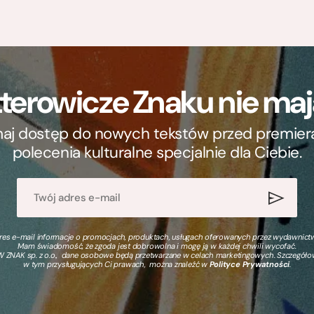
terowicze Znaku nie m
ymaj dostęp do nowych tekstów przed premierą, 
polecenia kulturalne specjalnie dla Ciebie.
s e-mail informacje o promocjach, produktach, usługach oferowanych przez wydawnictwo
Mam świadomość, że zgoda jest dobrowolna i mogę ją w każdej chwili wycofać.
 ZNAK sp. z o.o., dane osobowe będą przetwarzane w celach marketingowych. Szczegół
w tym przysługujących Ci prawach, można znaleźć w
Polityce Prywatności
.