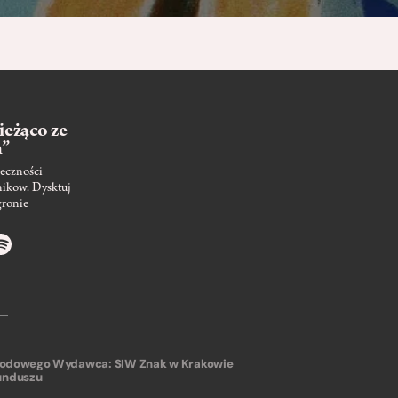
ieżąco ze
m”
eczności
nikow. Dysktuj
gronie
arodowego
Wydawca: SIW Znak w Krakowie
unduszu