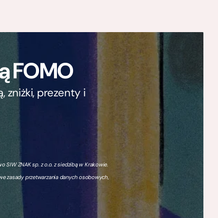
ają FOMO
zniżki, prezenty i
 SIW ZNAK sp. z o.o. z siedzibą w Krakowie.
owe zasady przetwarzania danych osobowych,