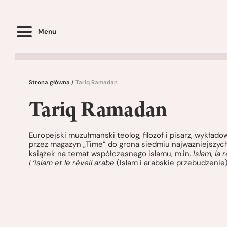
Menu
Strona główna
/
Tariq Ramadan
Tariq Ramadan
Europejski muzułmański teolog, filozof i pisarz, wykład
przez magazyn „Time” do grona siedmiu najważniejszych 
książek na temat współczesnego islamu, m.in.
Islam, la
L’islam et le réveil arabe
(Islam i arabskie przebudzenie)