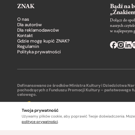
ZNAK
Bądź na b
„Znakie
O nas
Dołącz do społ
Dla autorów
naszych czytel
Dla reklamodawców
w najlepszym 
Kontakt
Gdzie mogę kupić ZNAK?
Regulamin
Polityka prywatności
Dofinansowano ze środków Ministra Kultury i Dziedzictwa N
pochodzących z Funduszu Promocji Kultury – państwowego f
celowego.
Twoja prywatność
Używamy plików cookie, aby poprawić Twoje doświadczenia. Może
polityce prywatności
.