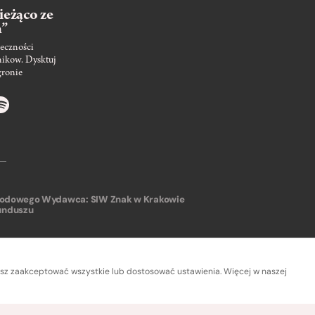
ieżąco ze
m”
eczności
nikow. Dysktuj
gronie
arodowego
Wydawca: SIW Znak w Krakowie
unduszu
sz zaakceptować wszystkie lub dostosować ustawienia. Więcej w naszej