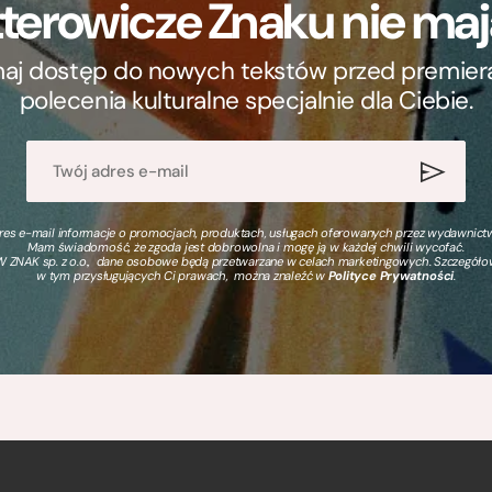
terowicze Znaku nie m
ymaj dostęp do nowych tekstów przed premierą, 
polecenia kulturalne specjalnie dla Ciebie.
s e-mail informacje o promocjach, produktach, usługach oferowanych przez wydawnictwo
Mam świadomość, że zgoda jest dobrowolna i mogę ją w każdej chwili wycofać.
 ZNAK sp. z o.o., dane osobowe będą przetwarzane w celach marketingowych. Szczegół
w tym przysługujących Ci prawach, można znaleźć w
Polityce Prywatności
.