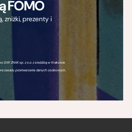
ają FOMO
zniżki, prezenty i
 SIW ZNAK sp. z o.o. z siedzibą w Krakowie.
owe zasady przetwarzania danych osobowych,