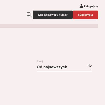
Zaloguj się
Kup najnowszy numer
Subskrybuj
Sortuj
Od najnowszych