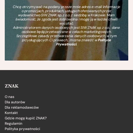
Chcę otrzymywać na podany przeze mnie adres e-mail informacje
o promocjach, produktach, usługach oferowanych przez
wydawnictwo SIW ZNAK sp. z o.o. z siedzibą w Krakowie. Mam
świadomość, że zgoda jest dobrowolna i mogę ją w każdej chwili
wycofać.
Administratorem danych osobowych jest SIW ZNAK sp. z o.o., dane
osobowe będą przetwarzane w celach marketingowych.
Szczegółowe zasady przetwarzania danych osobowych, w tym
przysługujących Ci prawach, można znaleźć w
Polityce
Prywatności
.
ZNAK
O nas
Dla autorów
Dla reklamodawców
Kontakt
Gdzie mogę kupić ZNAK?
Regulamin
Polityka prywatności