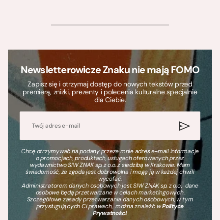
>
Newsletterowicze Znaku nie mają FOMO
Zapisz się i otrzymaj dostęp do nowych tekstów przed
premierą, zniżki, prezenty i polecenia kulturalne specjalnie
dla Ciebie.
Chcę otrzymywać na podany przeze mnie adres e-mail informacje
o promocjach, produktach, usługach oferowanych przez
wydawnictwo SIW ZNAK sp. z o.o. z siedzibą w Krakowie. Mam
świadomość, że zgoda jest dobrowolna i mogę ją w każdej chwili
wycofać.
Administratorem danych osobowych jest SIW ZNAK sp. z o.o., dane
osobowe będą przetwarzane w celach marketingowych.
Szczegółowe zasady przetwarzania danych osobowych, w tym
przysługujących Ci prawach, można znaleźć w
Polityce
Prywatności
.