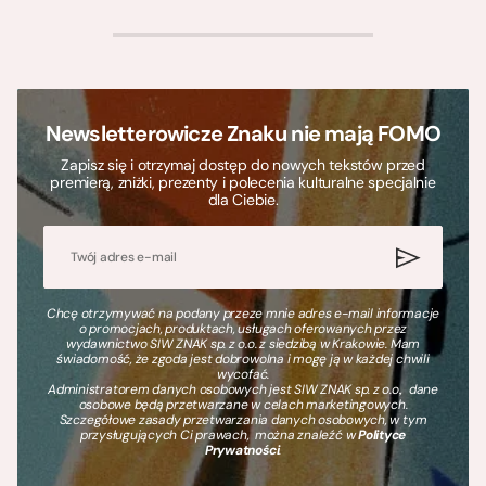
>
Newsletterowicze Znaku nie mają FOMO
Zapisz się i otrzymaj dostęp do nowych tekstów przed
premierą, zniżki, prezenty i polecenia kulturalne specjalnie
dla Ciebie.
Chcę otrzymywać na podany przeze mnie adres e-mail informacje
o promocjach, produktach, usługach oferowanych przez
wydawnictwo SIW ZNAK sp. z o.o. z siedzibą w Krakowie. Mam
świadomość, że zgoda jest dobrowolna i mogę ją w każdej chwili
wycofać.
Administratorem danych osobowych jest SIW ZNAK sp. z o.o., dane
osobowe będą przetwarzane w celach marketingowych.
Szczegółowe zasady przetwarzania danych osobowych, w tym
przysługujących Ci prawach, można znaleźć w
Polityce
Prywatności
.