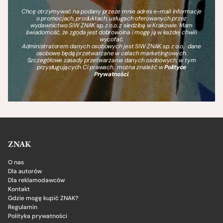
Chcę otrzymywać na podany przeze mnie adres e-mail informacje
o promocjach, produktach, usługach oferowanych przez
wydawnictwo SIW ZNAK sp. z o.o. z siedzibą w Krakowie. Mam
świadomość, że zgoda jest dobrowolna i mogę ją w każdej chwili
wycofać.
Administratorem danych osobowych jest SIW ZNAK sp. z o.o., dane
osobowe będą przetwarzane w celach marketingowych.
Szczegółowe zasady przetwarzania danych osobowych, w tym
przysługujących Ci prawach, można znaleźć w
Polityce
Prywatności
.
ZNAK
O nas
Dla autorów
Dla reklamodawców
Kontakt
Gdzie mogę kupić ZNAK?
Regulamin
Polityka prywatności