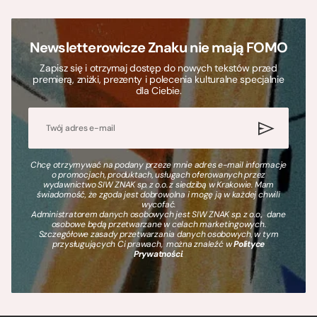
Newsletterowicze Znaku nie mają FOMO
Zapisz się i otrzymaj dostęp do nowych tekstów przed
premierą, zniżki, prezenty i polecenia kulturalne specjalnie
dla Ciebie.
Chcę otrzymywać na podany przeze mnie adres e-mail informacje
o promocjach, produktach, usługach oferowanych przez
wydawnictwo SIW ZNAK sp. z o.o. z siedzibą w Krakowie. Mam
świadomość, że zgoda jest dobrowolna i mogę ją w każdej chwili
wycofać.
Administratorem danych osobowych jest SIW ZNAK sp. z o.o., dane
osobowe będą przetwarzane w celach marketingowych.
Szczegółowe zasady przetwarzania danych osobowych, w tym
przysługujących Ci prawach, można znaleźć w
Polityce
Prywatności
.