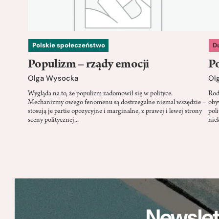
Polskie społeczeństwo
D
Populizm – rządy emocji
Po
Olga Wysocka
Ol
Wygląda na to, że populizm zadomowił się w polityce.
Rod
Mechanizmy owego fenomenu są dostrzegalne niemal wszędzie –
oby
stosują je partie opozycyjne i marginalne, z prawej i lewej strony
pol
sceny politycznej...
nie
Newslet