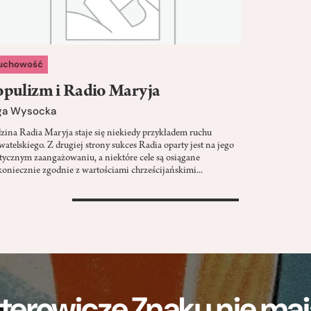
uchowość
pulizm i Radio Maryja
ga Wysocka
zina Radia Maryja staje się niekiedy przykładem ruchu
watelskiego. Z drugiej strony sukces Radia oparty jest na jego
itycznym zaangażowaniu, a niektóre cele są osiągane
koniecznie zgodnie z wartościami chrześcijańskimi...
>
terowicze Znaku nie m