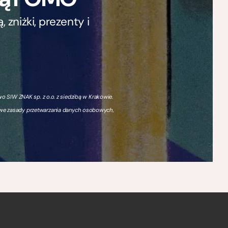
zniżki, prezenty i
 SIW ZNAK sp. z o.o. z siedzibą w Krakowie.
owe zasady przetwarzania danych osobowych,