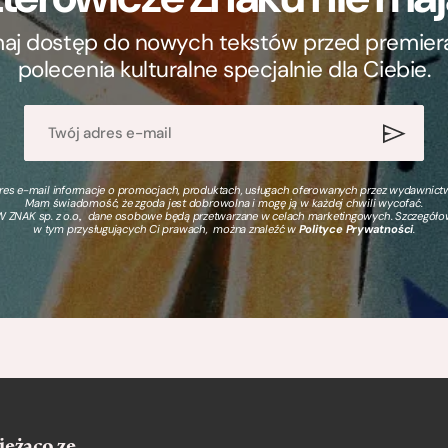
ymaj dostęp do nowych tekstów przed premierą, 
polecenia kulturalne specjalnie dla Ciebie.
s e-mail informacje o promocjach, produktach, usługach oferowanych przez wydawnictwo
Mam świadomość, że zgoda jest dobrowolna i mogę ją w każdej chwili wycofać.
 ZNAK sp. z o.o., dane osobowe będą przetwarzane w celach marketingowych. Szczegół
w tym przysługujących Ci prawach, można znaleźć w
Polityce Prywatności
.