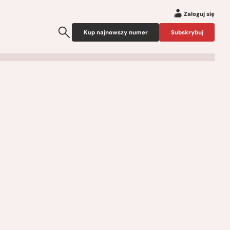
Zaloguj się
Kup najnowszy numer
Subskrybuj