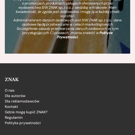
o promocjach, produktach, usługach oferowanych przez
wydawnictwo SIW ZNAK sp. z o.o. z siedzibą w Krakowie. Mam
świadomość, że zgoda jest dobrowolna i mogę ją w każdej chwili
wycofać.
Administratorem danych osobowych jest SIW ZNAK sp. z o.o., dane
osobowe będą przetwarzane w celach marketingowych.
Szczegółowe zasady przetwarzania danych osobowych, w tym
przysługujących Ci prawach, można znaleźć w
Polityce
Prywatności
.
ZNAK
O nas
Dla autorów
Dla reklamodawców
Kontakt
Gdzie mogę kupić ZNAK?
Regulamin
Polityka prywatności