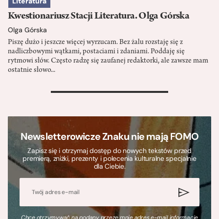
Literatura
Kwestionariusz Stacji Literatura. Olga Górska
Olga Górska
Piszę dużo i jeszcze więcej wyrzucam. Bez żalu rozstaję się z
nadliczbowymi wątkami, postaciami i zdaniami. Poddaję się
rytmowi słów. Często radzę się zaufanej redaktorki, ale zawsze mam
ostatnie słowo...
>
Newsletterowicze Znaku nie mają FOMO
Zapisz się i otrzymaj dostęp do nowych tekstów przed
premierą, zniżki, prezenty i polecenia kulturalne specjalnie
dla Ciebie.
Chcę otrzymywać na podany przeze mnie adres e-mail informacje