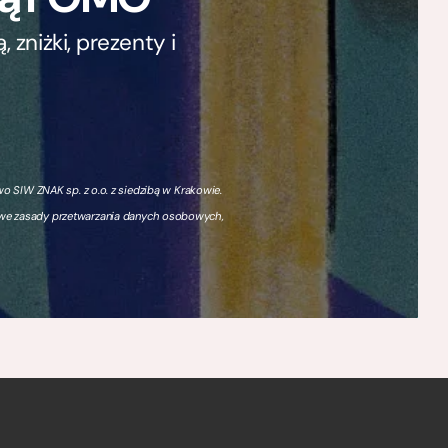
zniżki, prezenty i
 SIW ZNAK sp. z o.o. z siedzibą w Krakowie.
owe zasady przetwarzania danych osobowych,