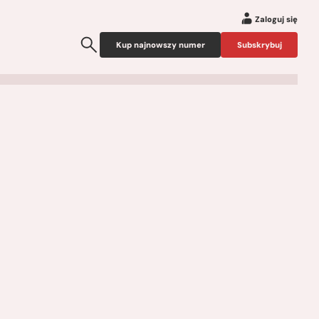
Zaloguj się
Kup najnowszy numer
Subskrybuj