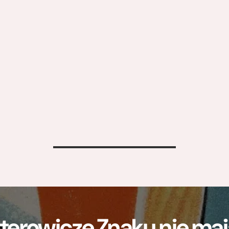
>
terowicze Znaku nie m