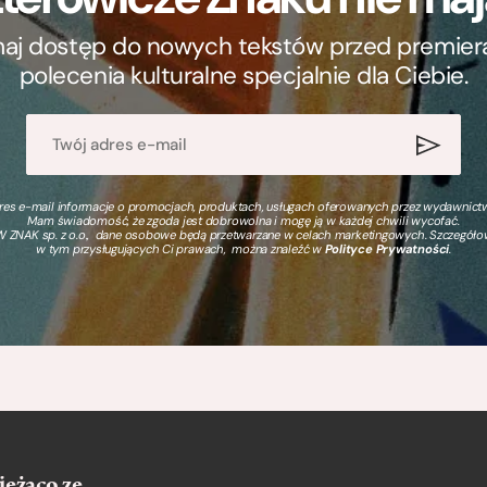
ymaj dostęp do nowych tekstów przed premierą, 
polecenia kulturalne specjalnie dla Ciebie.
s e-mail informacje o promocjach, produktach, usługach oferowanych przez wydawnictwo
Mam świadomość, że zgoda jest dobrowolna i mogę ją w każdej chwili wycofać.
 ZNAK sp. z o.o., dane osobowe będą przetwarzane w celach marketingowych. Szczegół
w tym przysługujących Ci prawach, można znaleźć w
Polityce Prywatności
.