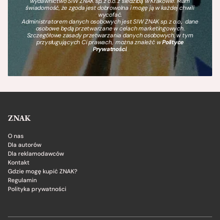
wydawnictwo SIW ZNAK sp. z o.o. z siedzibą w Krakowie. Mam
świadomość, że zgoda jest dobrowolna i mogę ją w każdej chwili
wycofać.
Administratorem danych osobowych jest SIW ZNAK sp. z o.o., dane
osobowe będą przetwarzane w celach marketingowych.
Szczegółowe zasady przetwarzania danych osobowych, w tym
przysługujących Ci prawach, można znaleźć w
Polityce
Prywatności
.
ZNAK
O nas
Dla autorów
Dla reklamodawców
Kontakt
Gdzie mogę kupić ZNAK?
Regulamin
Polityka prywatności