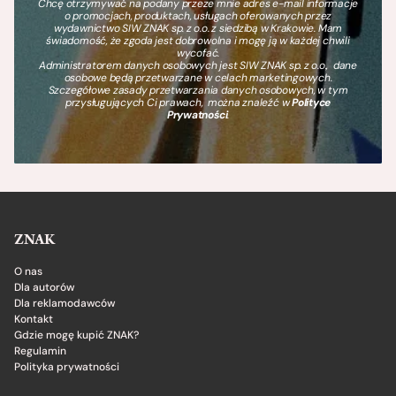
Chcę otrzymywać na podany przeze mnie adres e-mail informacje
o promocjach, produktach, usługach oferowanych przez
wydawnictwo SIW ZNAK sp. z o.o. z siedzibą w Krakowie. Mam
świadomość, że zgoda jest dobrowolna i mogę ją w każdej chwili
wycofać.
Administratorem danych osobowych jest SIW ZNAK sp. z o.o., dane
osobowe będą przetwarzane w celach marketingowych.
Szczegółowe zasady przetwarzania danych osobowych, w tym
przysługujących Ci prawach, można znaleźć w
Polityce
Prywatności
.
ZNAK
O nas
Dla autorów
Dla reklamodawców
Kontakt
Gdzie mogę kupić ZNAK?
Regulamin
Polityka prywatności