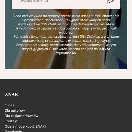
Chcę otrzymywać na podany przeze mnie adres e-mail informacje
o promocjach, produktach, usługach oferowanych przez
wydawnictwo SIW ZNAK sp. z o.o. z siedzibą w Krakowie. Mam
świadomość, że zgoda jest dobrowolna i mogę ją w każdej chwili
wycofać.
Administratorem danych osobowych jest SIW ZNAK sp. z o.o., dane
osobowe będą przetwarzane w celach marketingowych.
Szczegółowe zasady przetwarzania danych osobowych, w tym
przysługujących Ci prawach, można znaleźć w
Polityce
Prywatności
.
ZNAK
O nas
Dla autorów
Dla reklamodawców
Kontakt
Gdzie mogę kupić ZNAK?
Regulamin