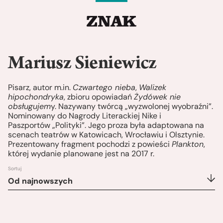
Mariusz Sieniewicz
Pisarz, autor m.in.
Czwartego nieba
,
Walizek
hipochondryka
, zbioru opowiadań
Żydówek nie
obsługujem
y. Nazywany twórcą „wyzwolonej wyobraźni”.
Nominowany do Nagrody Literackiej Nike i
Paszportów „Polityki”. Jego proza była adaptowana na
scenach teatrów w Katowicach, Wrocławiu i Olsztynie.
Prezentowany fragment pochodzi z powieści
Plankton
,
której wydanie planowane jest na 2017 r.
Sortuj
Od najnowszych