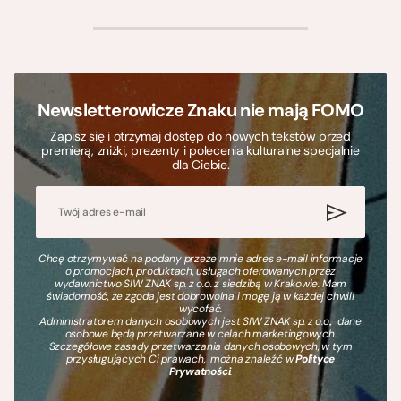
>
Newsletterowicze Znaku nie mają FOMO
Zapisz się i otrzymaj dostęp do nowych tekstów przed
premierą, zniżki, prezenty i polecenia kulturalne specjalnie
dla Ciebie.
Chcę otrzymywać na podany przeze mnie adres e-mail informacje
o promocjach, produktach, usługach oferowanych przez
wydawnictwo SIW ZNAK sp. z o.o. z siedzibą w Krakowie. Mam
świadomość, że zgoda jest dobrowolna i mogę ją w każdej chwili
wycofać.
Administratorem danych osobowych jest SIW ZNAK sp. z o.o., dane
osobowe będą przetwarzane w celach marketingowych.
Szczegółowe zasady przetwarzania danych osobowych, w tym
przysługujących Ci prawach, można znaleźć w
Polityce
Prywatności
.