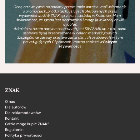
Chcę otrzymywać na podany przeze mnie adres e-mail informacje
o promocjach, produktach, usługach oferowanych przez
wydawnictwo SIW ZNAK sp. z o.o. z siedzibą w Krakowie. Mam
świadomość, że zgoda jest dobrowolna i mogę ją w każdej chwili
wycofać.
Administratorem danych osobowych jest SIW ZNAK sp. z o.o., dane
osobowe będą przetwarzane w celach marketingowych.
Szczegółowe zasady przetwarzania danych osobowych, w tym
przysługujących Ci prawach, można znaleźć w
Polityce
Prywatności
.
ZNAK
O nas
Dla autorów
Dla reklamodawców
Kontakt
Gdzie mogę kupić ZNAK?
Regulamin
Polityka prywatności