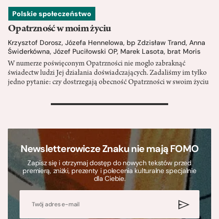
Polskie społeczeństwo
Opatrzność w moim życiu
Krzysztof Dorosz
,
Józefa Hennelowa
,
bp Zdzisław Trand
,
Anna
Świderkówna
,
Józef Puciłowski OP
,
Marek Lasota
,
brat Moris
W numerze poświęconym Opatrzności nie mogło zabraknąć
świadectw ludzi Jej działania doświadczających. Zadaliśmy im tylko
jedno pytanie: czy dostrzegają obecność Opatrzności w swoim życiu
>
Newsletterowicze Znaku nie mają FOMO
Zapisz się i otrzymaj dostęp do nowych tekstów przed
premierą, zniżki, prezenty i polecenia kulturalne specjalnie
dla Ciebie.