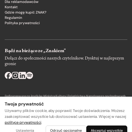
Dla reklamodawców
Kontakt
Gdzie mogę kupić ZNAK?
Regulamin
Polityka prywatności
Bądź na bieżąco ze „Znakiem”
Dołącz do społeczności naszych czytelnikow. Dysktuj w najlepszym
gronie
Dofinansowano ze środków Ministra Kultury i Dziedzictwa Narodowego pochodzących
z Funduszu Promocji Kultury – państwowego funduszu celowego.
Twoja prywatność
Używamy plików cookie, aby poprawić Twoje doświadczenia. Możesz
zaakceptować wszystkie lub dostosować ustawienia. Więcej w naszej
polityce prywatności
.
Wydawca: SIW Znak w Krakowie
Ustawienia
Odrzuć opcjonalne
Akceptuj wszystkie