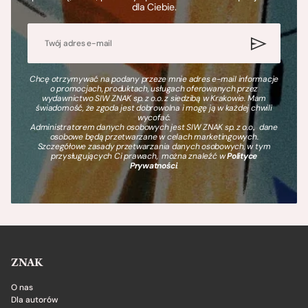
dla Ciebie.
Chcę otrzymywać na podany przeze mnie adres e-mail informacje
o promocjach, produktach, usługach oferowanych przez
wydawnictwo SIW ZNAK sp. z o.o. z siedzibą w Krakowie. Mam
świadomość, że zgoda jest dobrowolna i mogę ją w każdej chwili
wycofać.
Administratorem danych osobowych jest SIW ZNAK sp. z o.o., dane
osobowe będą przetwarzane w celach marketingowych.
Szczegółowe zasady przetwarzania danych osobowych, w tym
przysługujących Ci prawach, można znaleźć w
Polityce
Prywatności
.
ZNAK
O nas
Dla autorów