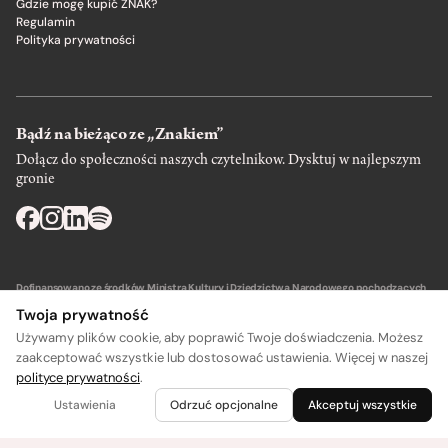
Gdzie mogę kupić ZNAK?
Regulamin
Polityka prywatności
Bądź na bieżąco ze „Znakiem”
Dołącz do społeczności naszych czytelnikow. Dysktuj w najlepszym
gronie
Dofinansowano ze środków Ministra Kultury i Dziedzictwa Narodowego pochodzących
z Funduszu Promocji Kultury – państwowego funduszu celowego.
Twoja prywatność
Używamy plików cookie, aby poprawić Twoje doświadczenia. Możesz
zaakceptować wszystkie lub dostosować ustawienia. Więcej w naszej
polityce prywatności
.
Wydawca: SIW Znak w Krakowie
Ustawienia
Odrzuć opcjonalne
Akceptuj wszystkie