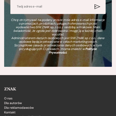
Chcę otrzymywać na podany przeze mnie adres e-mail informacje
o promocjach, produktach, usługach oferowanych przez
wydawnictwo SIW ZNAK sp. z o.o. z siedzibą w Krakowie. Mam
świadomość, że zgoda jest dobrowolna i mogę ją w każdej chwili
wycofać.
Administratorem danych osobowych jest SIW ZNAK sp. z o.o., dane
osobowe będą przetwarzane w celach marketingowych.
Szczegółowe zasady przetwarzania danych osobowych, w tym
przysługujących Ci prawach, można znaleźć w
Polityce
Prywatności
.
ZNAK
O nas
Dla autorów
Dla reklamodawców
Kontakt