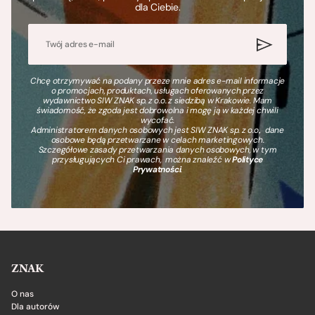
dla Ciebie.
Chcę otrzymywać na podany przeze mnie adres e-mail informacje
o promocjach, produktach, usługach oferowanych przez
wydawnictwo SIW ZNAK sp. z o.o. z siedzibą w Krakowie. Mam
świadomość, że zgoda jest dobrowolna i mogę ją w każdej chwili
wycofać.
Administratorem danych osobowych jest SIW ZNAK sp. z o.o., dane
osobowe będą przetwarzane w celach marketingowych.
Szczegółowe zasady przetwarzania danych osobowych, w tym
przysługujących Ci prawach, można znaleźć w
Polityce
Prywatności
.
ZNAK
O nas
Dla autorów