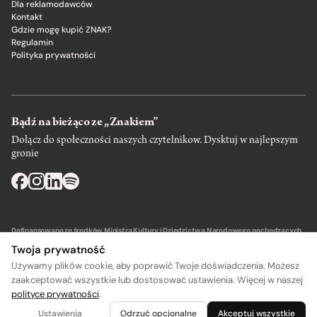
Dla reklamodawców
Kontakt
Gdzie mogę kupić ZNAK?
Regulamin
Polityka prywatności
Bądź na bieżąco ze „Znakiem”
Dołącz do społeczności naszych czytelnikow. Dysktuj w najlepszym
gronie
Dofinansowano ze środków Ministra Kultury i Dziedzictwa Narodowego pochodzących
z Funduszu Promocji Kultury – państwowego funduszu celowego.
Twoja prywatność
Używamy plików cookie, aby poprawić Twoje doświadczenia. Możesz
zaakceptować wszystkie lub dostosować ustawienia. Więcej w naszej
polityce prywatności
.
Wydawca: SIW Znak w Krakowie
Ustawienia
Odrzuć opcjonalne
Akceptuj wszystkie