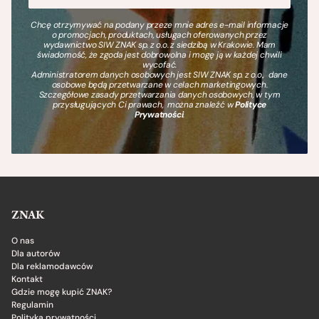
Chcę otrzymywać na podany przeze mnie adres e-mail informacje
o promocjach, produktach, usługach oferowanych przez
wydawnictwo SIW ZNAK sp. z o.o. z siedzibą w Krakowie. Mam
świadomość, że zgoda jest dobrowolna i mogę ją w każdej chwili
wycofać.
Administratorem danych osobowych jest SIW ZNAK sp. z o.o., dane
osobowe będą przetwarzane w celach marketingowych.
Szczegółowe zasady przetwarzania danych osobowych, w tym
przysługujących Ci prawach, można znaleźć w
Polityce
Prywatności
.
ZNAK
O nas
Dla autorów
Dla reklamodawców
Kontakt
Gdzie mogę kupić ZNAK?
Regulamin
Polityka prywatności