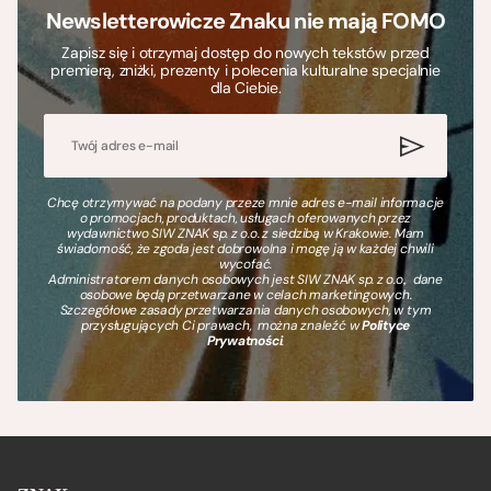
Newsletterowicze Znaku nie mają FOMO
Zapisz się i otrzymaj dostęp do nowych tekstów przed
premierą, zniżki, prezenty i polecenia kulturalne specjalnie
dla Ciebie.
Chcę otrzymywać na podany przeze mnie adres e-mail informacje
o promocjach, produktach, usługach oferowanych przez
wydawnictwo SIW ZNAK sp. z o.o. z siedzibą w Krakowie. Mam
świadomość, że zgoda jest dobrowolna i mogę ją w każdej chwili
wycofać.
Administratorem danych osobowych jest SIW ZNAK sp. z o.o., dane
osobowe będą przetwarzane w celach marketingowych.
Szczegółowe zasady przetwarzania danych osobowych, w tym
przysługujących Ci prawach, można znaleźć w
Polityce
Prywatności
.