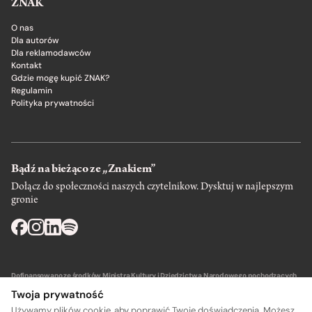
ZNAK
O nas
Dla autorów
Dla reklamodawców
Kontakt
Gdzie mogę kupić ZNAK?
Regulamin
Polityka prywatności
Bądź na bieżąco ze „Znakiem”
Dołącz do społeczności naszych czytelnikow. Dysktuj w najlepszym
gronie
Dofinansowano ze środków Ministra Kultury i Dziedzictwa Narodowego pochodzących
z Funduszu Promocji Kultury – państwowego funduszu celowego.
Twoja prywatność
Używamy plików cookie, aby poprawić Twoje doświadczenia. Możesz