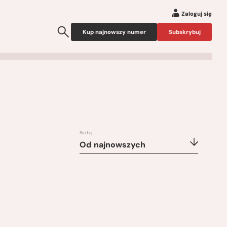
Zaloguj się
Kup najnowszy numer
Subskrybuj
Sortuj
Od najnowszych