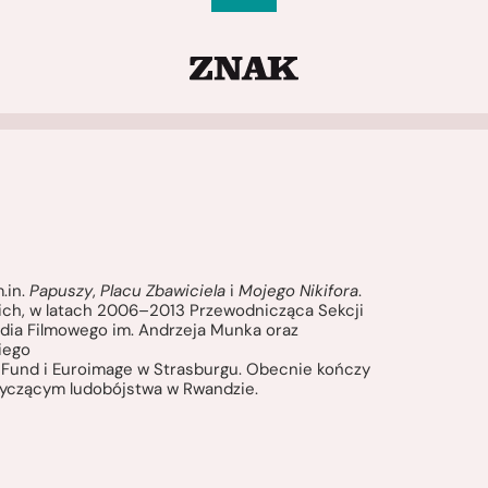
.in.
Papuszy
,
Placu Zbawiciela
i
Mojego Nikifora
.
ch, w latach 2006–2013 Przewodnicząca Sekcji
udia Filmowego im. Andrzeja Munka oraz
kiego
lm Fund i Euroimage w Strasburgu. Obecnie kończy
yczącym ludobójstwa w Rwandzie.