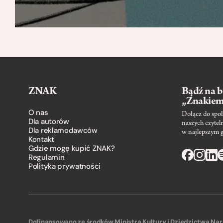
ZNAK
Bądź na b
„Znakie
O nas
Dołącz do społ
Dla autorów
naszych czytel
Dla reklamodawców
w najlepszym 
Kontakt
Gdzie mogę kupić ZNAK?
Regulamin
Polityka prywatności
Dofinansowano ze środków Ministra Kultury i Dziedzictwa N