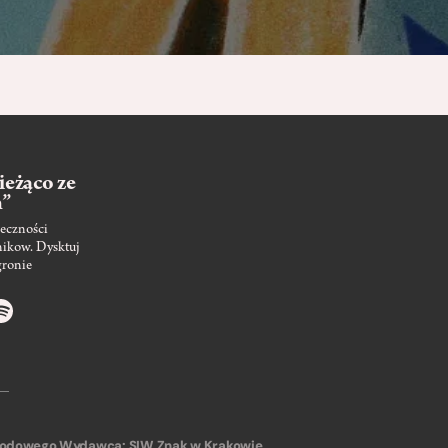
ieżąco ze
m”
eczności
nikow. Dysktuj
gronie
arodowego
Wydawca: SIW Znak w Krakowie