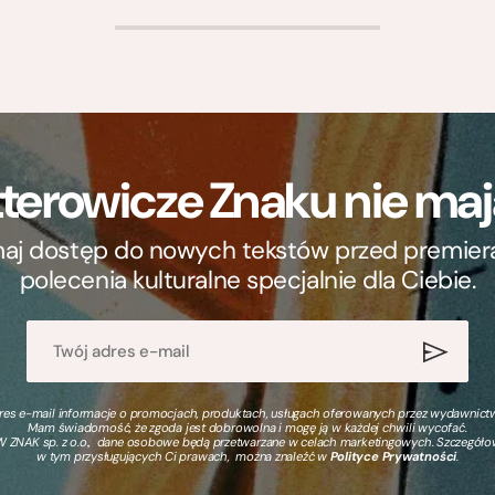
>
terowicze Znaku nie m
ymaj dostęp do nowych tekstów przed premierą, 
polecenia kulturalne specjalnie dla Ciebie.
s e-mail informacje o promocjach, produktach, usługach oferowanych przez wydawnictwo
Mam świadomość, że zgoda jest dobrowolna i mogę ją w każdej chwili wycofać.
 ZNAK sp. z o.o., dane osobowe będą przetwarzane w celach marketingowych. Szczegół
w tym przysługujących Ci prawach, można znaleźć w
Polityce Prywatności
.