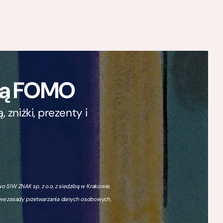
ają FOMO
zniżki, prezenty i
 SIW ZNAK sp. z o.o. z siedzibą w Krakowie.
owe zasady przetwarzania danych osobowych,