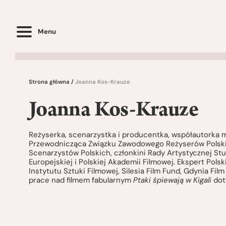
Menu
Strona główna
/
Joanna Kos-Krauze
Joanna Kos-Krauze
Reżyserka, scenarzystka i producentka, współautorka m
Przewodnicząca Związku Zawodowego Reżyserów Polski
Scenarzystów Polskich, członkini Rady Artystycznej St
Europejskiej i Polskiej Akademii Filmowej. Ekspert Pols
Instytutu Sztuki Filmowej, Silesia Film Fund, Gdynia Fi
prace nad filmem fabularnym
Ptaki śpiewają w Kigali
dot