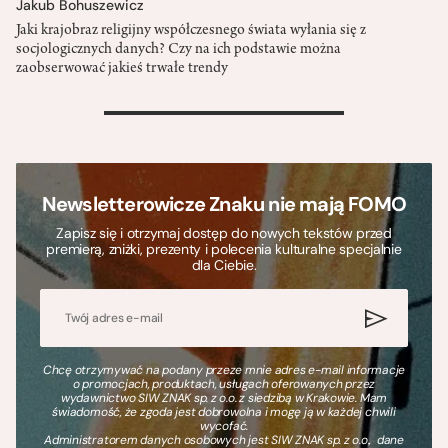
Jakub Bohuszewicz
Jaki krajobraz religijny współczesnego świata wyłania się z
socjologicznych danych? Czy na ich podstawie można
zaobserwować jakieś trwałe trendy
>
Newsletterowicze Znaku nie mają FOMO
Zapisz się i otrzymaj dostęp do nowych tekstów przed
premierą, zniżki, prezenty i polecenia kulturalne specjalnie
dla Ciebie.
Chcę otrzymywać na podany przeze mnie adres e-mail informacje
o promocjach, produktach, usługach oferowanych przez
wydawnictwo SIW ZNAK sp. z o.o. z siedzibą w Krakowie. Mam
świadomość, że zgoda jest dobrowolna i mogę ją w każdej chwili
wycofać.
Administratorem danych osobowych jest SIW ZNAK sp. z o.o., dane