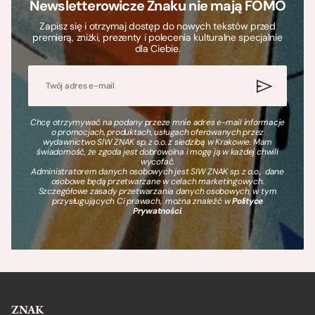
Newsletterowicze Znaku nie mają FOMO
Zapisz się i otrzymaj dostęp do nowych tekstów przed
premierą, zniżki, prezenty i polecenia kulturalne specjalnie
dla Ciebie.
Chcę otrzymywać na podany przeze mnie adres e-mail informacje
o promocjach, produktach, usługach oferowanych przez
wydawnictwo SIW ZNAK sp. z o.o. z siedzibą w Krakowie. Mam
świadomość, że zgoda jest dobrowolna i mogę ją w każdej chwili
wycofać.
Administratorem danych osobowych jest SIW ZNAK sp. z o.o., dane
osobowe będą przetwarzane w celach marketingowych.
Szczegółowe zasady przetwarzania danych osobowych, w tym
przysługujących Ci prawach, można znaleźć w
Polityce
Prywatności
.
ZNAK