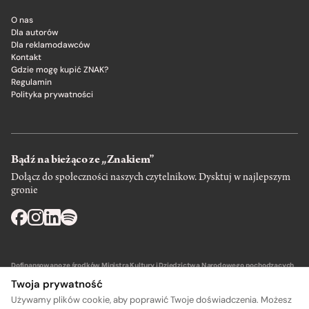
O nas
Dla autorów
Dla reklamodawców
Kontakt
Gdzie mogę kupić ZNAK?
Regulamin
Polityka prywatności
Bądź na bieżąco ze „Znakiem”
Dołącz do społeczności naszych czytelnikow. Dysktuj w najlepszym
gronie
Dofinansowano ze środków Ministra Kultury i Dziedzictwa Narodowego pochodzących
z Funduszu Promocji Kultury – państwowego funduszu celowego.
Twoja prywatność
Używamy plików cookie, aby poprawić Twoje doświadczenia. Możesz