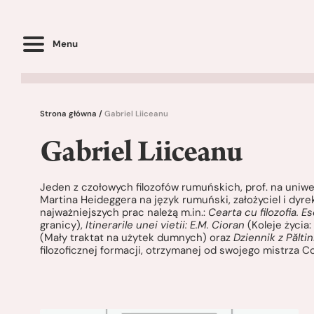
Menu
Strona główna
/
Gabriel Liiceanu
Gabriel Liiceanu
Jeden z czołowych filozofów rumuńskich, prof. na uniwe
Martina Heideggera na język rumuński, założyciel i dy
najważniejszych prac należą m.in.:
Cearta cu filozofia. E
granicy),
Itinerarile unei vietii: E.M. Cioran
(Koleje życia:
(Mały traktat na użytek dumnych) oraz
Dziennik z Păltin
filozoficznej formacji, otrzymanej od swojego mistrza C