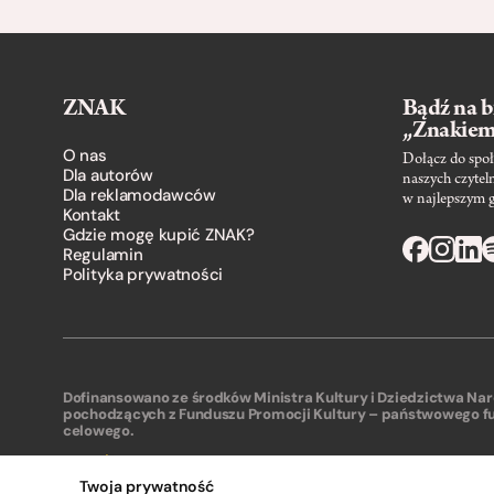
ZNAK
Bądź na b
„Znakie
O nas
Dołącz do społ
Dla autorów
naszych czytel
Dla reklamodawców
w najlepszym 
Kontakt
Gdzie mogę kupić ZNAK?
Regulamin
Polityka prywatności
Dofinansowano ze środków Ministra Kultury i Dziedzictwa N
pochodzących z Funduszu Promocji Kultury – państwowego f
celowego.
Twoja prywatność