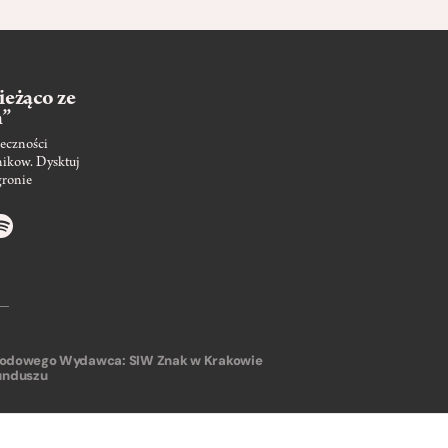
ieżąco ze
m”
eczności
nikow. Dysktuj
gronie
arodowego
Wydawca: SIW Znak w Krakowie
unduszu