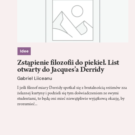
Idee
Zstąpienie filozofii do piekieł. List
otwarty do Jacques’a Derridy
Gabriel Liiceanu
I jeśli filozof miary Derridy spotkał się z brutalnością reżimów zza
żelaznej kurtyny i podzieli się tym doświadczeniem ze swymi
studentami, to będą oni mieć niewątpliwie wyjątkową okazję, by
zrozumieć...