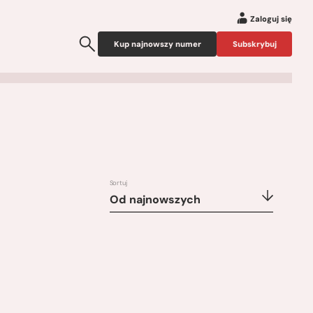
Zaloguj się
Kup najnowszy numer
Subskrybuj
Sortuj
Od najnowszych