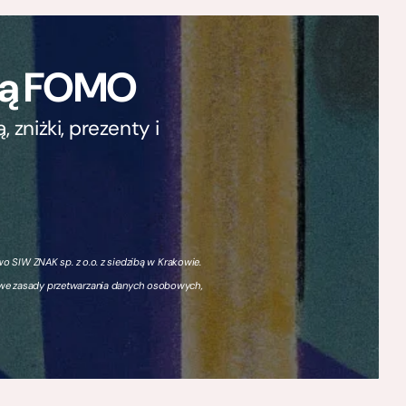
ają FOMO
zniżki, prezenty i
 SIW ZNAK sp. z o.o. z siedzibą w Krakowie.
owe zasady przetwarzania danych osobowych,