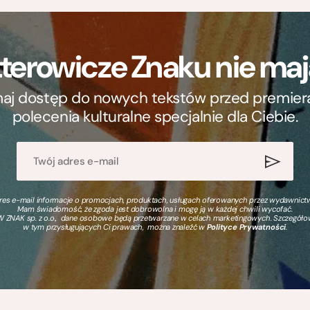
terowicze Znaku nie m
ymaj dostęp do nowych tekstów przed premierą, 
polecenia kulturalne specjalnie dla Ciebie.
s e-mail informacje o promocjach, produktach, usługach oferowanych przez wydawnictwo
Mam świadomość, że zgoda jest dobrowolna i mogę ją w każdej chwili wycofać.
 ZNAK sp. z o.o., dane osobowe będą przetwarzane w celach marketingowych. Szczegół
w tym przysługujących Ci prawach, można znaleźć w
Polityce Prywatności
.