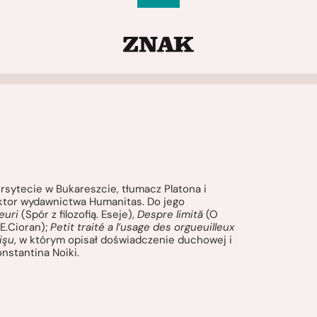
rsytecie w Bukareszcie, tłumacz Platona i
rektor wydawnictwa Humanitas. Do jego
seuri
(Spór z filozofią. Eseje),
Despre limită
(O
 E.Cioran);
Petit traité a l’usage des orgueuilleux
işu
, w którym opisał doświadczenie duchowej i
onstantina Noiki.