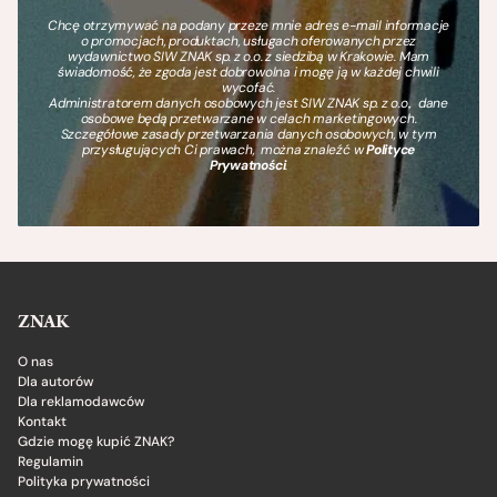
Chcę otrzymywać na podany przeze mnie adres e-mail informacje
o promocjach, produktach, usługach oferowanych przez
wydawnictwo SIW ZNAK sp. z o.o. z siedzibą w Krakowie. Mam
świadomość, że zgoda jest dobrowolna i mogę ją w każdej chwili
wycofać.
Administratorem danych osobowych jest SIW ZNAK sp. z o.o., dane
osobowe będą przetwarzane w celach marketingowych.
Szczegółowe zasady przetwarzania danych osobowych, w tym
przysługujących Ci prawach, można znaleźć w
Polityce
Prywatności
.
ZNAK
O nas
Dla autorów
Dla reklamodawców
Kontakt
Gdzie mogę kupić ZNAK?
Regulamin
Polityka prywatności