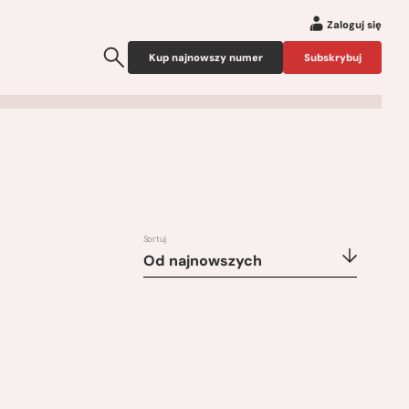
Zaloguj się
Kup najnowszy numer
Subskrybuj
Sortuj
Od najnowszych