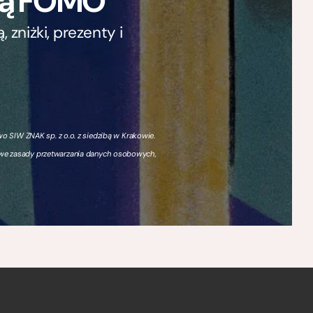
ają FOMO
zniżki, prezenty i
 SIW ZNAK sp. z o.o. z siedzibą w Krakowie.
owe zasady przetwarzania danych osobowych,