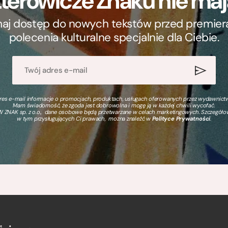
terowicze Znaku nie m
ymaj dostęp do nowych tekstów przed premierą, 
polecenia kulturalne specjalnie dla Ciebie.
s e-mail informacje o promocjach, produktach, usługach oferowanych przez wydawnictwo
Mam świadomość, że zgoda jest dobrowolna i mogę ją w każdej chwili wycofać.
 ZNAK sp. z o.o., dane osobowe będą przetwarzane w celach marketingowych. Szczegół
w tym przysługujących Ci prawach, można znaleźć w
Polityce Prywatności
.