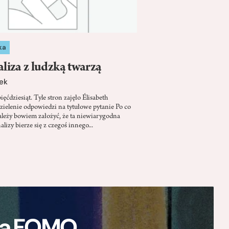
ka
liza z ludzką twarzą
ek
ięćdziesiąt. Tyle stron zajęło Élisabeth
ielenie odpowiedzi na tytułowe pytanie Po co
ależy bowiem założyć, że ta niewiarygodna
lizy bierze się z czegoś innego...
ają FOMO