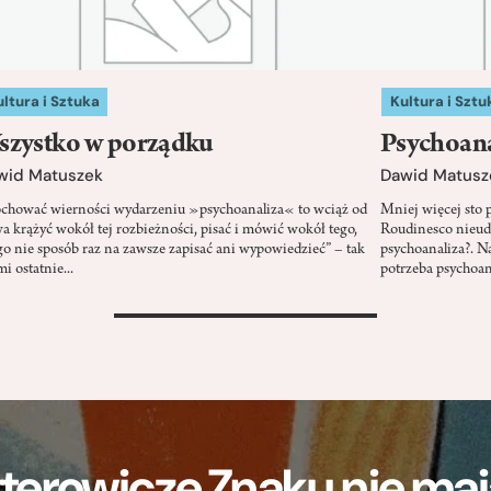
ltura i Sztuka
Kultura i Sztu
szystko w porządku
Psychoana
wid Matuszek
Dawid Matusz
chować wierności wydarzeniu »psychoanaliza« to wciąż od
Mniej więcej sto p
a krążyć wokół tej rozbieżności, pisać i mówić wokół tego,
Roudinesco nieudz
go nie sposób raz na zawsze zapisać ani wypowiedzieć” – tak
psychoanaliza?. N
i ostatnie...
potrzeba psychoana
>
terowicze Znaku nie m