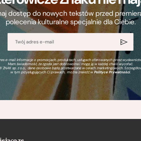
ymaj dostęp do nowych tekstów przed premierą, 
polecenia kulturalne specjalnie dla Ciebie.
s e-mail informacje o promocjach, produktach, usługach oferowanych przez wydawnictwo
Mam świadomość, że zgoda jest dobrowolna i mogę ją w każdej chwili wycofać.
 ZNAK sp. z o.o., dane osobowe będą przetwarzane w celach marketingowych. Szczegół
w tym przysługujących Ci prawach, można znaleźć w
Polityce Prywatności
.