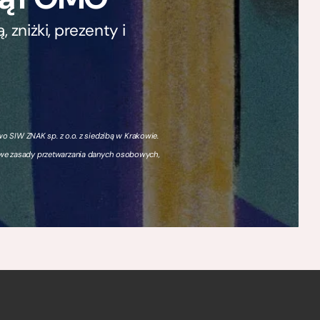
zniżki, prezenty i
 SIW ZNAK sp. z o.o. z siedzibą w Krakowie.
owe zasady przetwarzania danych osobowych,