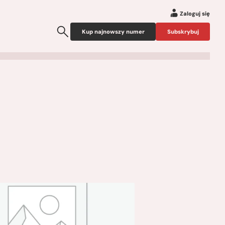
Zaloguj się
Kup najnowszy numer
Subskrybuj