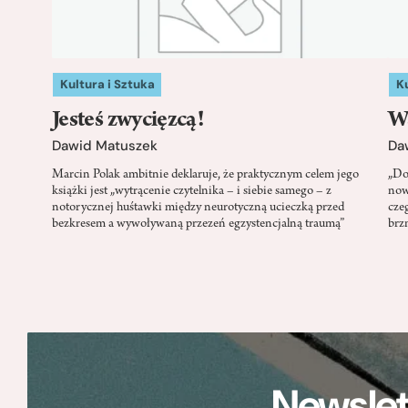
Kultura i Sztuka
Ku
Jesteś zwycięzcą!
W
Dawid Matuszek
Da
Marcin Polak ambitnie deklaruje, że praktycznym celem jego
„Do
książki jest „wytrącenie czytelnika – i siebie samego – z
now
notorycznej huśtawki między neurotyczną ucieczką przed
cze
bezkresem a wywoływaną przezeń egzystencjalną traumą”
brzm
Newslet