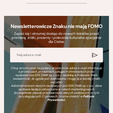
>
Newsletterowicze Znaku nie mają FOMO
Zapisz się i otrzymaj dostęp do nowych tekstów przed
premierą, zniżki, prezenty i polecenia kulturalne specjalnie
dla Ciebie.
Chcę otrzymywać na podany przeze mnie adres e-mail informacje
o promocjach, produktach, usługach oferowanych przez
wydawnictwo SIW ZNAK sp. z o.o. z siedzibą w Krakowie. Mam
świadomość, że zgoda jest dobrowolna i mogę ją w każdej chwili
wycofać.
Administratorem danych osobowych jest SIW ZNAK sp. z o.o., dane
osobowe będą przetwarzane w celach marketingowych.
Szczegółowe zasady przetwarzania danych osobowych, w tym
przysługujących Ci prawach, można znaleźć w
Polityce
Prywatności
.