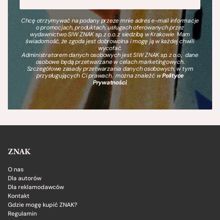
Chcę otrzymywać na podany przeze mnie adres e-mail informacje
o promocjach, produktach, usługach oferowanych przez
wydawnictwo SIW ZNAK sp. z o.o. z siedzibą w Krakowie. Mam
świadomość, że zgoda jest dobrowolna i mogę ją w każdej chwili
wycofać.
Administratorem danych osobowych jest SIW ZNAK sp. z o.o., dane
osobowe będą przetwarzane w celach marketingowych.
Szczegółowe zasady przetwarzania danych osobowych, w tym
przysługujących Ci prawach, można znaleźć w
Polityce
Prywatności
.
ZNAK
O nas
Dla autorów
Dla reklamodawców
Kontakt
Gdzie mogę kupić ZNAK?
Regulamin