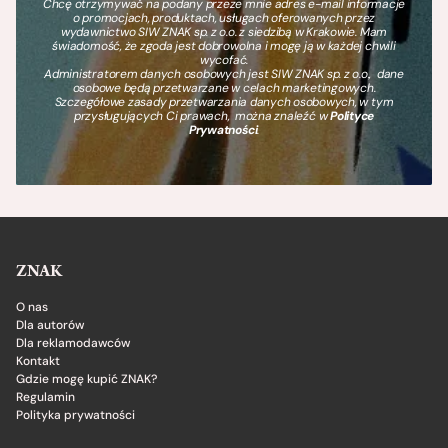
Chcę otrzymywać na podany przeze mnie adres e-mail informacje
o promocjach, produktach, usługach oferowanych przez
wydawnictwo SIW ZNAK sp. z o.o. z siedzibą w Krakowie. Mam
świadomość, że zgoda jest dobrowolna i mogę ją w każdej chwili
wycofać.
Administratorem danych osobowych jest SIW ZNAK sp. z o.o., dane
osobowe będą przetwarzane w celach marketingowych.
Szczegółowe zasady przetwarzania danych osobowych, w tym
przysługujących Ci prawach, można znaleźć w
Polityce
Prywatności
.
ZNAK
O nas
Dla autorów
Dla reklamodawców
Kontakt
Gdzie mogę kupić ZNAK?
Regulamin
Polityka prywatności