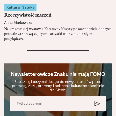
Kultura i Sztuka
Rzeczywistość marzeń
Anna Markowska
Na krakowskiej wystawie Katarzyny Kozyry pokazano wiele dobrych
prac, ale za sprawą egotyzmu artystki widz zmienia się w
podglądacza
>
Newsletterowicze Znaku nie mają FOMO
Zapisz się i otrzymaj dostęp do nowych tekstów przed
premierą, zniżki, prezenty i polecenia kulturalne specjalnie
dla Ciebie.