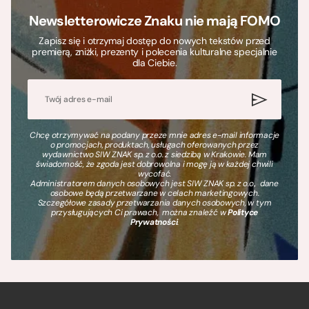
Newsletterowicze Znaku nie mają FOMO
Zapisz się i otrzymaj dostęp do nowych tekstów przed
premierą, zniżki, prezenty i polecenia kulturalne specjalnie
dla Ciebie.
Chcę otrzymywać na podany przeze mnie adres e-mail informacje
o promocjach, produktach, usługach oferowanych przez
wydawnictwo SIW ZNAK sp. z o.o. z siedzibą w Krakowie. Mam
świadomość, że zgoda jest dobrowolna i mogę ją w każdej chwili
wycofać.
Administratorem danych osobowych jest SIW ZNAK sp. z o.o., dane
osobowe będą przetwarzane w celach marketingowych.
Szczegółowe zasady przetwarzania danych osobowych, w tym
przysługujących Ci prawach, można znaleźć w
Polityce
Prywatności
.