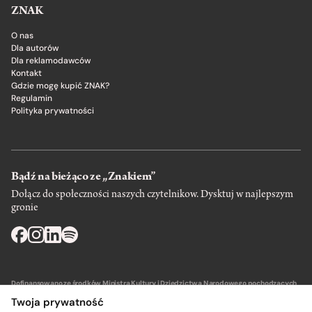
ZNAK
O nas
Dla autorów
Dla reklamodawców
Kontakt
Gdzie mogę kupić ZNAK?
Regulamin
Polityka prywatności
Bądź na bieżąco ze „Znakiem”
Dołącz do społeczności naszych czytelnikow. Dysktuj w najlepszym
gronie
Dofinansowano ze środków Ministra Kultury i Dziedzictwa Narodowego pochodzących
z Funduszu Promocji Kultury – państwowego funduszu celowego.
Twoja prywatność