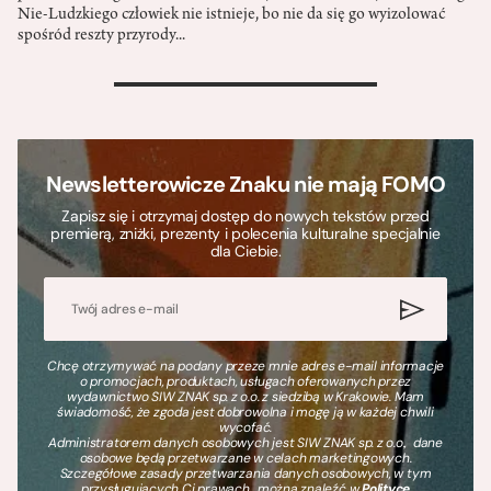
Nie-Ludzkiego człowiek nie istnieje, bo nie da się go wyizolować
spośród reszty przyrody...
>
Newsletterowicze Znaku nie mają FOMO
Zapisz się i otrzymaj dostęp do nowych tekstów przed
premierą, zniżki, prezenty i polecenia kulturalne specjalnie
dla Ciebie.
Chcę otrzymywać na podany przeze mnie adres e-mail informacje
o promocjach, produktach, usługach oferowanych przez
wydawnictwo SIW ZNAK sp. z o.o. z siedzibą w Krakowie. Mam
świadomość, że zgoda jest dobrowolna i mogę ją w każdej chwili
wycofać.
Administratorem danych osobowych jest SIW ZNAK sp. z o.o., dane
osobowe będą przetwarzane w celach marketingowych.
Szczegółowe zasady przetwarzania danych osobowych, w tym
przysługujących Ci prawach, można znaleźć w
Polityce