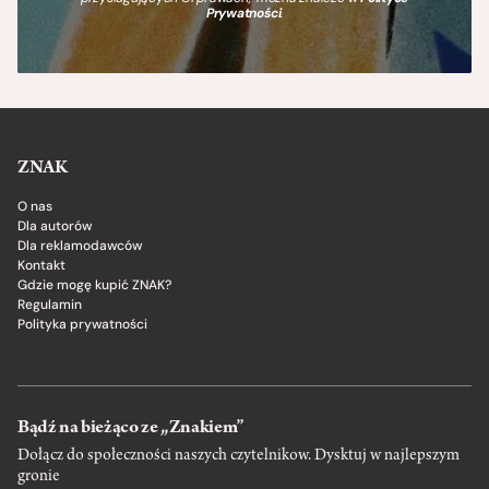
Prywatności
.
ZNAK
O nas
Dla autorów
Dla reklamodawców
Kontakt
Gdzie mogę kupić ZNAK?
Regulamin
Polityka prywatności
Bądź na bieżąco ze „Znakiem”
Dołącz do społeczności naszych czytelnikow. Dysktuj w najlepszym
gronie