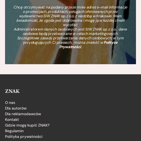
Chcę otrzymywać na podany przeze mnie adres e-mail informacje
o promocjach, produktach, usługach oferowanych przez
wydawnictwo SIW ZNAK sp. z o.o. z siedzibą w Krakowie. Mam
świadomość, że zgoda jest dobrowolna i mogę ją w każdej chwili
wycofać.
Administratorem danych osobowych jest SIW ZNAK sp. z o.o., dane
osobowe będą przetwarzane w celach marketingowych.
Szczegółowe zasady przetwarzania danych osobowych, w tym
przysługujących Ci prawach, można znaleźć w
Polityce
Prywatności
.
ZNAK
O nas
Dla autorów
Dla reklamodawców
Kontakt
Gdzie mogę kupić ZNAK?
Regulamin
Polityka prywatności