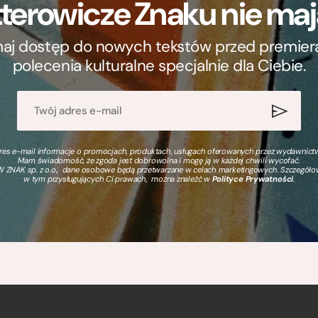
terowicze Znaku nie m
ymaj dostęp do nowych tekstów przed premierą, 
polecenia kulturalne specjalnie dla Ciebie.
s e-mail informacje o promocjach, produktach, usługach oferowanych przez wydawnictwo
Mam świadomość, że zgoda jest dobrowolna i mogę ją w każdej chwili wycofać.
 ZNAK sp. z o.o., dane osobowe będą przetwarzane w celach marketingowych. Szczegół
w tym przysługujących Ci prawach, można znaleźć w
Polityce Prywatności
.