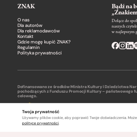
ZNAK
Bądź na b
„Znakie
O nas
Dołącz do społ
Dla autorów
naszych czytel
Dla reklamodawców
w najlepszym 
Kontakt
Gdzie mogę kupić ZNAK?
Regulamin
Polityka prywatności
Dofinansowano ze środków Ministra Kultury i Dziedzictwa N
pochodzących z Funduszu Promocji Kultury – państwowego f
celowego.
Twoja prywatność
Używamy plików cookie, aby poprawić Twoje doświadczenia. Może
polityce prywatności
.