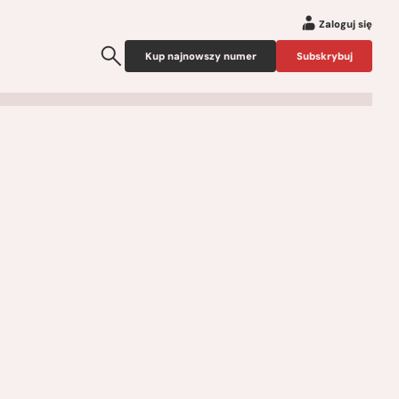
Zaloguj się
Kup najnowszy numer
Subskrybuj