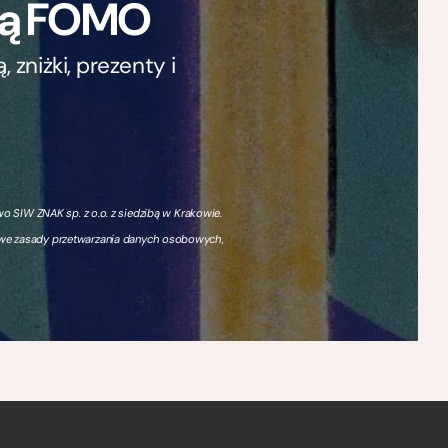
ają FOMO
zniżki, prezenty i
 SIW ZNAK sp. z o.o. z siedzibą w Krakowie.
owe zasady przetwarzania danych osobowych,