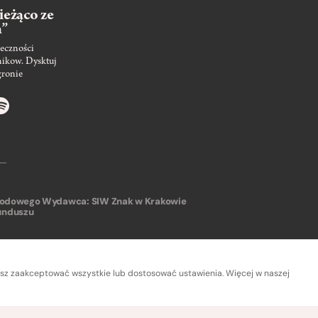
ieżąco ze
m”
eczności
nikow. Dysktuj
gronie
arodowego
Wydawca: SIW Znak w Krakowie
unduszu
sz zaakceptować wszystkie lub dostosować ustawienia. Więcej w naszej