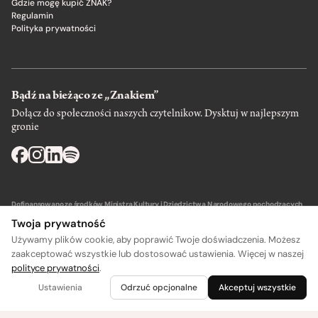
Gdzie mogę kupić ZNAK?
Regulamin
Polityka prywatności
Bądź na bieżąco ze „Znakiem”
Dołącz do społeczności naszych czytelnikow. Dysktuj w najlepszym
gronie
Dofinansowano ze środków Ministra Kultury i Dziedzictwa Narodowego pochodzących
z Funduszu Promocji Kultury – państwowego funduszu celowego.
Twoja prywatność
Używamy plików cookie, aby poprawić Twoje doświadczenia. Możesz
zaakceptować wszystkie lub dostosować ustawienia. Więcej w naszej
polityce prywatności
.
Wydawca: SIW Znak w Krakowie
Ustawienia
Odrzuć opcjonalne
Akceptuj wszystkie