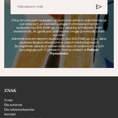
Chcę otrzymywać na podany przeze mnie adres e-mail informacje
o promocjach, produktach, usługach oferowanych przez
wydawnictwo SIW ZNAK sp. z o.o. z siedzibą w Krakowie. Mam
świadomość, że zgoda jest dobrowolna i mogę ją w każdej chwili
wycofać.
Administratorem danych osobowych jest SIW ZNAK sp. z o.o., dane
osobowe będą przetwarzane w celach marketingowych.
Szczegółowe zasady przetwarzania danych osobowych, w tym
przysługujących Ci prawach, można znaleźć w
Polityce
Prywatności
.
ZNAK
O nas
Dla autorów
Dla reklamodawców
Kontakt