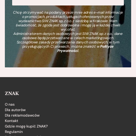
Chcę otrzymywać na podany przeze mnie adres e-mail informacje
o promocjach, produktach, usługach oferowanych przez
wydawnictwo SIW ZNAK sp. z o.o. z siedzibą w Krakowie. Mam
świadomość, że zgoda jest dobrowolna i mogę ją w każdej chwili
wycofać.
Administratorem danych osobowych jest SIW ZNAK sp. z o.o., dane
osobowe będą przetwarzane w celach marketingowych.
Szczegółowe zasady przetwarzania danych osobowych, w tym
przysługujących Ci prawach, można znaleźć w
Polityce
Prywatności
.
ZNAK
O nas
Dla autorów
Dla reklamodawców
Kontakt
Gdzie mogę kupić ZNAK?
Regulamin