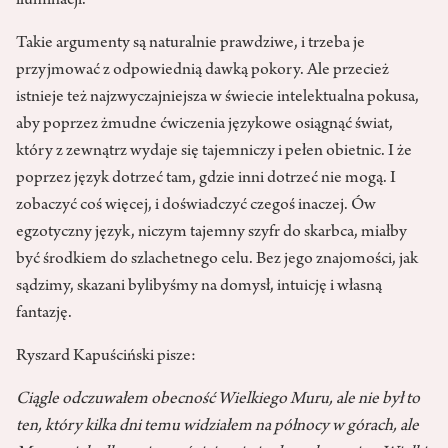
iluminacji.
Takie argumenty są naturalnie prawdziwe, i trzeba je
przyjmować z odpowiednią dawką pokory. Ale przecież
istnieje też najzwyczajniejsza w świecie intelektualna pokusa,
aby poprzez żmudne ćwiczenia językowe osiągnąć świat,
który z zewnątrz wydaje się tajemniczy i pełen obietnic. I że
poprzez język dotrzeć tam, gdzie inni dotrzeć nie mogą. I
zobaczyć coś więcej, i doświadczyć czegoś inaczej. Ów
egzotyczny język, niczym tajemny szyfr do skarbca, miałby
być środkiem do szlachetnego celu. Bez jego znajomości, jak
sądzimy, skazani bylibyśmy na domysł, intuicję i własną
fantazję.
Ryszard Kapuściński pisze:
Ciągle odczuwałem obecność Wielkiego Muru, ale nie był to
ten, który kilka dni temu widziałem na północy w górach, ale