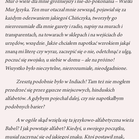
Mur o wiele dla mnie groźniejszy i nie-do-pokonania – Wielki
Mur Języka. Ten mur otaczał mnie zewsząd, pojawiał się za
każdym odezwaniem jakiegoś Chińczyka, tworzyły go
niezrozumiałe dla mnie gazety i radio, napisy na murach i
transparentach, na towarach w sklepach i na wejściach do
urzędów, wszędzie. Jakże chciałem napotkać wzrokiem jakąś
znaną mi literę czy wyraz, zaczepić się o nie, odetchnąć z ulgą,
poczuć się swojsko, u siebie w domu – ale na próżno!
Wszystko było nieczytelne, niezrozumiałe, nieodgadnione.
Zresztą podobnie było w Indiach! Tam też nie mogłem
przedrzeć się przez gąszcze miejscowych, hinduskich
alfabetów. A gdybym pojechał dalej, czy nie napotkałbym
podobnych barier?
A w ogóle skąd wzięła się ta językowo-alfabetyczna wieża
Babel? I jak powstaje alfabet? Kiedyś, u swojego początku,
musiał zaczynać się od jakiegoś znaku. Ktoś postawił znak,