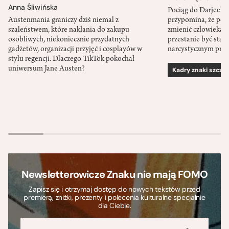
Anna Śliwińska
Pociąg do Darjeeli
Austenmania graniczy dziś niemal z
przypomina, że po
szaleństwem, które nakłania do zakupu
zmienić człowieka d
osobliwych, niekoniecznie przydatnych
przestanie być sta
gadżetów, organizacji przyjęć i cosplayów w
narcystycznym pro
stylu regencji. Dlaczego TikTok pokochał
uniwersum Jane Austen?
Kadry znaki szcze
Newsletterowicze Znaku nie mają FOMO
Zapisz się i otrzymaj dostęp do nowych tekstów przed
premierą, zniżki, prezenty i polecenia kulturalne specjalnie
dla Ciebie.