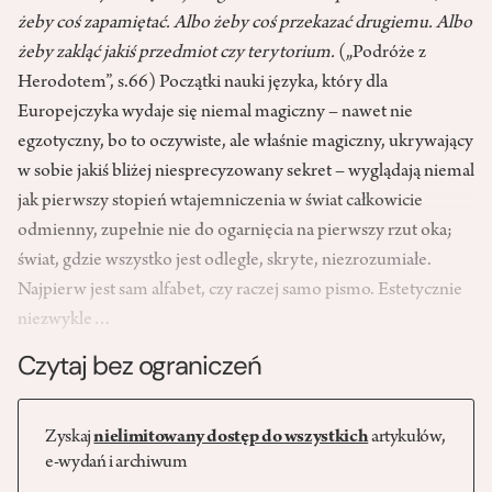
żeby coś zapamiętać. Albo żeby coś przekazać drugiemu. Albo
żeby zakląć jakiś przedmiot czy terytorium.
(„Podróże z
Herodotem”, s.66) Początki nauki języka, który dla
Europejczyka wydaje się niemal magiczny – nawet nie
egzotyczny, bo to oczywiste, ale właśnie magiczny, ukrywający
w sobie jakiś bliżej niesprecyzowany sekret – wyglądają niemal
jak pierwszy stopień wtajemniczenia w świat całkowicie
odmienny, zupełnie nie do ogarnięcia na pierwszy rzut oka;
świat, gdzie wszystko jest odległe, skryte, niezrozumiałe.
Najpierw jest sam alfabet, czy raczej samo pismo. Estetycznie
niezwykle…
Czytaj bez ograniczeń
Zyskaj
nielimitowany dostęp do wszystkich
artykułów,
e-wydań i archiwum