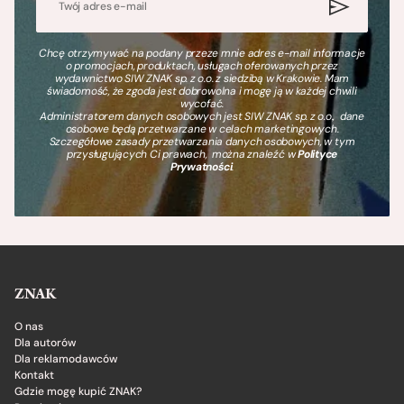
Chcę otrzymywać na podany przeze mnie adres e-mail informacje
o promocjach, produktach, usługach oferowanych przez
wydawnictwo SIW ZNAK sp. z o.o. z siedzibą w Krakowie. Mam
świadomość, że zgoda jest dobrowolna i mogę ją w każdej chwili
wycofać.
Administratorem danych osobowych jest SIW ZNAK sp. z o.o., dane
osobowe będą przetwarzane w celach marketingowych.
Szczegółowe zasady przetwarzania danych osobowych, w tym
przysługujących Ci prawach, można znaleźć w
Polityce
Prywatności
.
ZNAK
O nas
Dla autorów
Dla reklamodawców
Kontakt
Gdzie mogę kupić ZNAK?