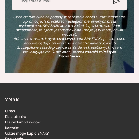
Chcę otrzymywać na podany przeze mnie adres e-mail informacje
o promocjach, produktach, usługach oferowanych przez
wydawnictwo SIW ZNAK sp. z o.o. z siedzibą w Krakowie. Mam
świadomość, że zgoda jest dobrowolna i mogę ją w każdej chwili
wycofać.
Administratorem danych osobowych jest SIW ZNAK sp. z o.o., dane
osobowe będą przetwarzane w celach marketingowych.
Szczegółowe zasady przetwarzania danych osobowych, w tym
przysługujących Ci prawach, można znaleźć w
Polityce
Prywatności
.
ZNAK
O nas
Dla autorów
Dla reklamodawców
Kontakt
Gdzie mogę kupić ZNAK?