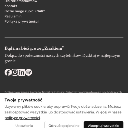
Dla reklamodawców
Kontakt
Gdzie mogę kupić ZNAK?
Regulamin
Polityka prywatności
Bądź na bieżąco ze „Znakiem”
Dołącz do społeczności naszych czytelnikow. Dysktuj w najlepszym
gronie
Dofinansowano ze środków Ministra Kultury i Dziedzictwa Narodowego pochodzących
z Funduszu Promocji Kultury – państwowego funduszu celowego.
Twoja prywatność
Używamy plików cookie, aby poprawić Twoje doświadczenia. Możesz
zaakceptować wszystkie lub dostosować ustawienia. Więcej w naszej
polityce prywatności
.
A
A
Wydawca: SIW Znak w Krakowie
Ustawienia
Odrzuć opcjonalne
Akceptuj wszystkie