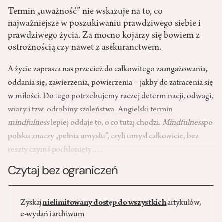
Termin „uważność” nie wskazuje na to, co
najważniejsze w poszukiwaniu prawdziwego siebie i
prawdziwego życia. Za mocno kojarzy się bowiem z
ostrożnością czy nawet z asekuranctwem.
A życie zaprasza nas przecież do całkowitego zaangażowania,
oddania się, zawierzenia, powierzenia – jakby do zatracenia się
w miłości. Do tego potrzebujemy raczej determinacji, odwagi,
wiary i tzw. odrobiny szaleństwa. Angielski termin
mindfulness
lepiej oddaje to, o co tutaj chodzi.
Mindfulness
po
polsku znaczy „pełnia umysłu”, czyli umysł całkowicie, bez
reszty czymś pochłonięty….
Czytaj bez ograniczeń
Zyskaj
nielimitowany dostęp do wszystkich
artykułów,
e-wydań i archiwum