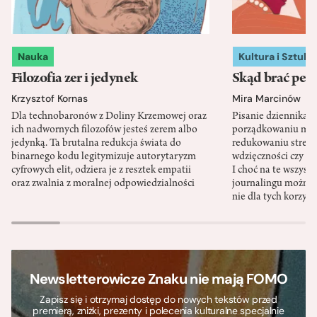
Nauka
Kultura i Sztuka
Filozofia zer i jedynek
Skąd brać pewn
Krzysztof Kornas
Mira Marcinów
Dla technobaronów z Doliny Krzemowej oraz
Pisanie dziennika 
ich nadwornych filozofów jesteś zerem albo
porządkowaniu myś
jedynką. Ta brutalna redukcja świata do
redukowaniu stresu,
binarnego kodu legitymizuje autorytaryzm
wdzięczności czy st
cyfrowych elit, odziera je z resztek empatii
I choć na te wszys
oraz zwalnia z moralnej odpowiedzialności
journalingu można 
nie dla tych korzyśc
Newsletterowicze Znaku nie mają FOMO
Zapisz się i otrzymaj dostęp do nowych tekstów przed
premierą, zniżki, prezenty i polecenia kulturalne specjalnie