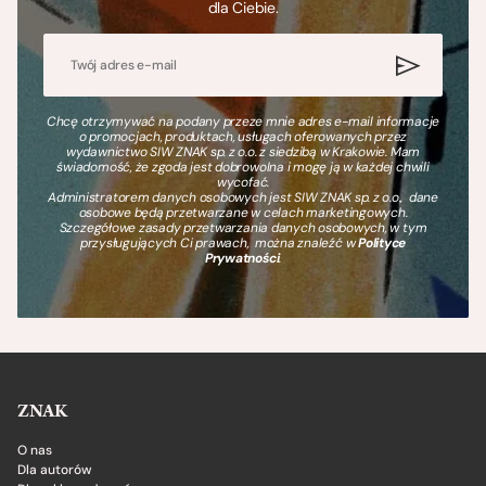
dla Ciebie.
Chcę otrzymywać na podany przeze mnie adres e-mail informacje
o promocjach, produktach, usługach oferowanych przez
wydawnictwo SIW ZNAK sp. z o.o. z siedzibą w Krakowie. Mam
świadomość, że zgoda jest dobrowolna i mogę ją w każdej chwili
wycofać.
Administratorem danych osobowych jest SIW ZNAK sp. z o.o., dane
osobowe będą przetwarzane w celach marketingowych.
Szczegółowe zasady przetwarzania danych osobowych, w tym
przysługujących Ci prawach, można znaleźć w
Polityce
Prywatności
.
ZNAK
O nas
Dla autorów