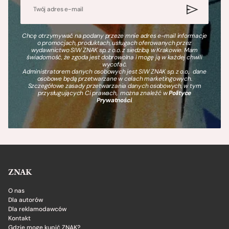
Chcę otrzymywać na podany przeze mnie adres e-mail informacje
o promocjach, produktach, usługach oferowanych przez
wydawnictwo SIW ZNAK sp. z o.o. z siedzibą w Krakowie. Mam
świadomość, że zgoda jest dobrowolna i mogę ją w każdej chwili
wycofać.
Administratorem danych osobowych jest SIW ZNAK sp. z o.o., dane
osobowe będą przetwarzane w celach marketingowych.
Szczegółowe zasady przetwarzania danych osobowych, w tym
przysługujących Ci prawach, można znaleźć w
Polityce
Prywatności
.
ZNAK
O nas
Dla autorów
Dla reklamodawców
Kontakt
Gdzie mogę kupić ZNAK?