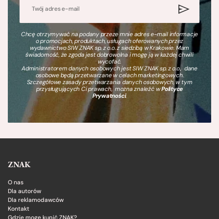
Chcę otrzymywać na podany przeze mnie adres e-mail informacje
o promocjach, produktach, usługach oferowanych przez
wydawnictwo SIW ZNAK sp. z o.o. z siedzibą w Krakowie. Mam
świadomość, że zgoda jest dobrowolna i mogę ją w każdej chwili
wycofać.
Administratorem danych osobowych jest SIW ZNAK sp. z o.o., dane
osobowe będą przetwarzane w celach marketingowych.
Szczegółowe zasady przetwarzania danych osobowych, w tym
przysługujących Ci prawach, można znaleźć w
Polityce
Prywatności
.
ZNAK
O nas
Dla autorów
Dla reklamodawców
Kontakt
Gdzie mogę kupić ZNAK?