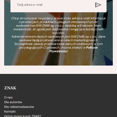
Chcę otrzymywać na podany przeze mnie adres e-mail informacje
o promocjach, produktach, usługach oferowanych przez
wydawnictwo SIW ZNAK sp. z o.o. z siedzibą w Krakowie. Mam
świadomość, że zgoda jest dobrowolna i mogę ją w każdej chwili
wycofać.
Administratorem danych osobowych jest SIW ZNAK sp. z o.o., dane
osobowe będą przetwarzane w celach marketingowych.
Szczegółowe zasady przetwarzania danych osobowych, w tym
przysługujących Ci prawach, można znaleźć w
Polityce
Prywatności
.
ZNAK
O nas
Dla autorów
Dla reklamodawców
Kontakt
Gdzie mogę kupić ZNAK?