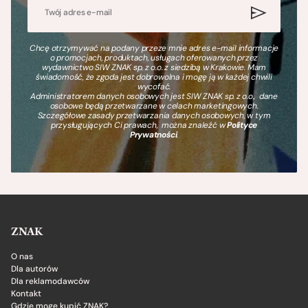
Chcę otrzymywać na podany przeze mnie adres e-mail informacje
o promocjach, produktach, usługach oferowanych przez
wydawnictwo SIW ZNAK sp. z o.o. z siedzibą w Krakowie. Mam
świadomość, że zgoda jest dobrowolna i mogę ją w każdej chwili
wycofać.
Administratorem danych osobowych jest SIW ZNAK sp. z o.o., dane
osobowe będą przetwarzane w celach marketingowych.
Szczegółowe zasady przetwarzania danych osobowych, w tym
przysługujących Ci prawach, można znaleźć w
Polityce
Prywatności
.
ZNAK
O nas
Dla autorów
Dla reklamodawców
Kontakt
Gdzie mogę kupić ZNAK?