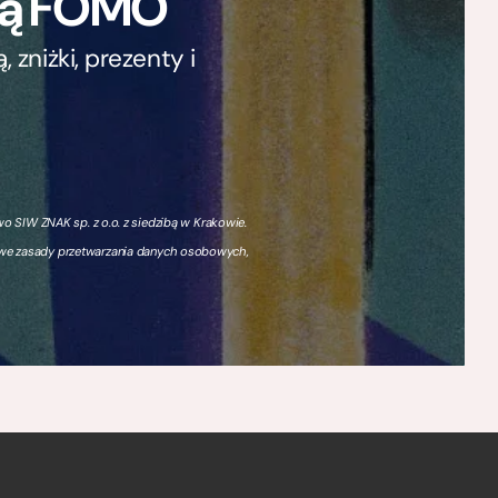
ają FOMO
zniżki, prezenty i
 SIW ZNAK sp. z o.o. z siedzibą w Krakowie.
owe zasady przetwarzania danych osobowych,