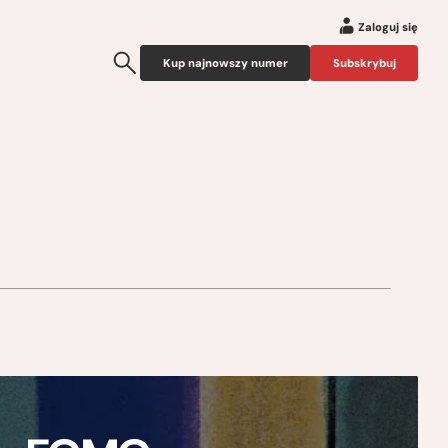
Zaloguj się
Kup najnowszy numer
Subskrybuj