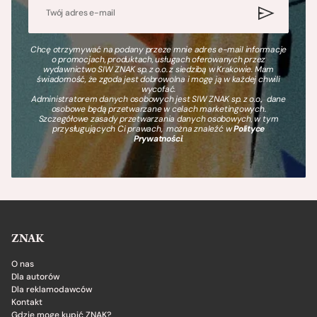
Chcę otrzymywać na podany przeze mnie adres e-mail informacje
o promocjach, produktach, usługach oferowanych przez
wydawnictwo SIW ZNAK sp. z o.o. z siedzibą w Krakowie. Mam
świadomość, że zgoda jest dobrowolna i mogę ją w każdej chwili
wycofać.
Administratorem danych osobowych jest SIW ZNAK sp. z o.o., dane
osobowe będą przetwarzane w celach marketingowych.
Szczegółowe zasady przetwarzania danych osobowych, w tym
przysługujących Ci prawach, można znaleźć w
Polityce
Prywatności
.
ZNAK
O nas
Dla autorów
Dla reklamodawców
Kontakt
Gdzie mogę kupić ZNAK?