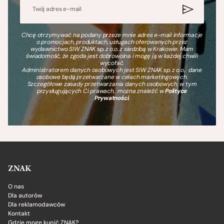
Chcę otrzymywać na podany przeze mnie adres e-mail informacje
o promocjach, produktach, usługach oferowanych przez
wydawnictwo SIW ZNAK sp. z o.o. z siedzibą w Krakowie. Mam
świadomość, że zgoda jest dobrowolna i mogę ją w każdej chwili
wycofać.
Administratorem danych osobowych jest SIW ZNAK sp. z o.o., dane
osobowe będą przetwarzane w celach marketingowych.
Szczegółowe zasady przetwarzania danych osobowych, w tym
przysługujących Ci prawach, można znaleźć w
Polityce
Prywatności
.
ZNAK
O nas
Dla autorów
Dla reklamodawców
Kontakt
Gdzie mogę kupić ZNAK?