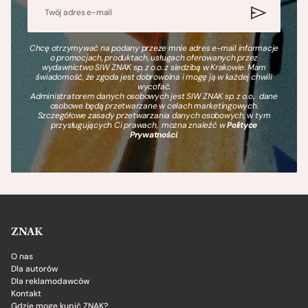
Chcę otrzymywać na podany przeze mnie adres e-mail informacje
o promocjach, produktach, usługach oferowanych przez
wydawnictwo SIW ZNAK sp. z o.o. z siedzibą w Krakowie. Mam
świadomość, że zgoda jest dobrowolna i mogę ją w każdej chwili
wycofać.
Administratorem danych osobowych jest SIW ZNAK sp. z o.o., dane
osobowe będą przetwarzane w celach marketingowych.
Szczegółowe zasady przetwarzania danych osobowych, w tym
przysługujących Ci prawach, można znaleźć w
Polityce
Prywatności
.
ZNAK
O nas
Dla autorów
Dla reklamodawców
Kontakt
Gdzie mogę kupić ZNAK?