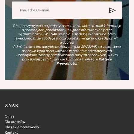
Chcę otrzymywać na podany przeze mnie adres e-mail informacje
o promocjach, produktach, usługach oferowanych przez
wydawnictwo SIW ZNAK sp. z o.o. z siedzibą w Krakowie. Mam
świadomość, że zgoda jest dobrowolna i mogę ją w każdej chwili
wycofać.
Administratorem danych osobowych jest SIW ZNAK sp. z o.o., dane
osobowe będą przetwarzane w celach marketingowych.
Szczegółowe zasady przetwarzania danych osobowych, w tym
przysługujących Ci prawach, można znaleźć w
Polityce
Prywatności
.
ZNAK
O nas
Dla autorów
Dla reklamodawców
Kontakt