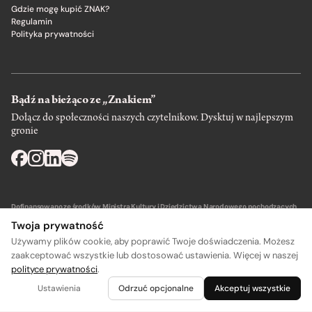
Gdzie mogę kupić ZNAK?
Regulamin
Polityka prywatności
Bądź na bieżąco ze „Znakiem”
Dołącz do społeczności naszych czytelnikow. Dysktuj w najlepszym
gronie
Dofinansowano ze środków Ministra Kultury i Dziedzictwa Narodowego pochodzących
z Funduszu Promocji Kultury – państwowego funduszu celowego.
Twoja prywatność
Używamy plików cookie, aby poprawić Twoje doświadczenia. Możesz
zaakceptować wszystkie lub dostosować ustawienia. Więcej w naszej
polityce prywatności
.
Wydawca: SIW Znak w Krakowie
Ustawienia
Odrzuć opcjonalne
Akceptuj wszystkie